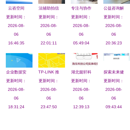
云咨空间
法辅助拍信
专注与协作
公益咨询解
更新时间：
以服务为
更新时间：
息咨询 破
更新时间：
的艺术 商
更新时间：
难题 为民
本，赋能工
2026-08-
解司法拍卖
2026-08-
务咨询服务
2026-08-
服务映初心
2026-08-
程咨询数字
06
信息壁垒的
06
公司纽约总
06
06
16:46:35
未来
专业服务
22:01:11
部设计赏析
05:49:04
20:36:23
企业数据安
TP-LINK 推
湖北懿轩科
探索未来健
全管理的核
更新时间：
出“全屋 Wi-
更新时间：
更新时间：
技 专业信
更新时间：
康保障 河
心利器 堡
2026-08-
2026-08-
Fi 装修
息咨询服务
2026-08-
北盛世利众
2026-08-
垒机与专业
06
宝”小程
06
引领企业数
06
生物脐带间
06
信息咨询服
18:31:24
序，让家庭
23:47:50
字化转型
12:39:13
充质干细胞
09:43:44
务
组网方案设
保存与信息
计更智能便
服务解析