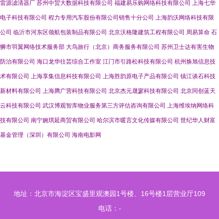
雷源滤清器厂
苏州中贸大数据科技有限公司
福建易乐购网络科技有限公司
上海七华
电子科技有限公司
程力专用汽车股份有限公司销售十分公司
上海韵沃网络科技有限
公司
临沂市河东区领航包装制品有限公司
北京沃格隆建筑工程有限公司
周易算命
石
狮市羽翼网络技术服务部
大鸟旅行（北京）商务服务有限公司
苏州卫士达有害生物
防治有限公司
海口龙华往芸综合工作室
江门市引路松科技有限公司
杭州焕旭信息技
术有限公司
上海享集信息科技有限公司
上海胜韵原电子产品有限公司
镇江谈石科技
新材料有限公司
上海腾广营科技有限公司
北京杰元晟寥科技有限公司
北京同创蓝天
云科技有限公司
武汉博观智库物业服务第三方评估咨询有限公司
上海维埃纳网络科
技有限公司
南宁婉琪延商贸有限公司
哈尔滨市暖言文化传媒有限公司
世纪华人财富
基金管理（深圳）有限公司
海南电影网
地址：北京市海淀区宝盛里观澳园1号楼、16号楼1层营业厅109
电话：-