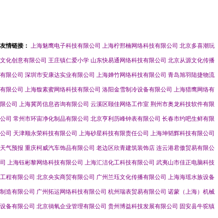
友情链接：
上海魅鹰电子科技有限公司
上海柠邢楠网络科技有限公司
北京多喜潮玩
文化创意有限公司
王庄镇仁爱小学
山东快易通网络科技有限公司
北京从源文化传播
有限公司
深圳市安康达实业有限公司
上海婵竹网络科技有限公司
青岛旭羽陆捷物流
有限公司
上海馥素蜜网络科技有限公司
洛阳金雪制冷设备有限公司
上海猎鹰网络有
限公司
上海冀芮信息咨询有限公司
云溪区颐佳网络工作室
荆州市奥龙科技软件有限
公司
常州市环宙净化制品有限公司
北京亨利历峰钟表有限公司
长春市约吧生鲜有限
公司
天津顺永荣科技有限公司
上海砂星科技有限责任公司
上海坤韬辉科技有限公司
天气预报
重庆柯威汽车饰品有限公司
老边区欣青建筑装饰店
连云港君傲贸易有限公
司
上海钰彬黎网络科技有限公司
上海汇洁化工科技有限公司
武夷山市佳正电脑科技
工程有限公司
北京央实商贸有限公司
广州兰珏文化传播有限公司
上海海瑶水族设备
制造有限公司
广州拓运网络科技有限公司
杭州瑞表贸易有限公司
诺蒙（上海）机械
设备有限公司
北京徜氧企业管理有限公司
贵州博益科技发展有限公司
固安县牛驼镇